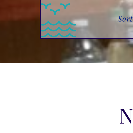
Sort
N