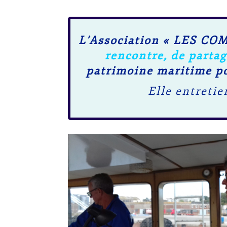
L’Association « LES 
rencontre, de partag
patrimoine maritime po
Elle entretie