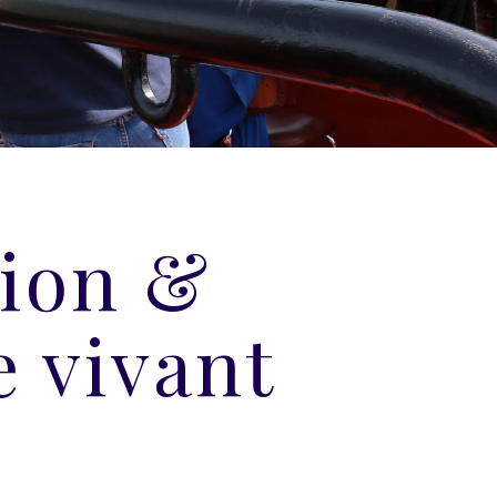
sion &
 vivant