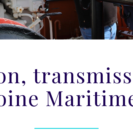
on, transmis
oine Maritime