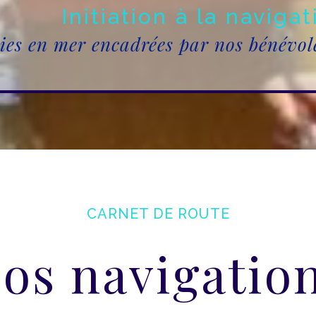
Initiation à la navigat
ies en mer encadrées par nos bénévol
CARNET DE ROUTE
os navigatio