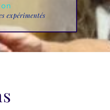
ion
es expérimentés
ns