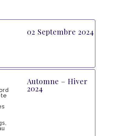
02 Septembre 2024
Automne – Hiver
2024
ord
ôte
es
gs,
au